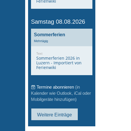
Ferienwiki
Samstag 08.08.2026
Sommerferien
Mehrtägig
Text
Sommerferien 2026 in
Luzern - Importiert von
Ferienwiki
Termine abonnieren
(in
Kalender wie Outlook, iCal oder
Mobilgeräte hinzufügen)
Weitere Einträge