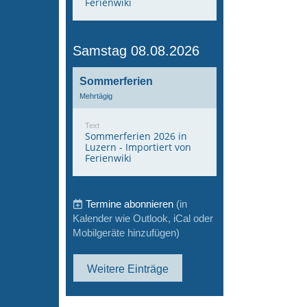
Ferienwiki
Samstag 08.08.2026
Sommerferien
Mehrtägig
Text
Sommerferien 2026 in
Luzern - Importiert von
Ferienwiki
Termine abonnieren
(in
Kalender wie Outlook, iCal oder
Mobilgeräte hinzufügen)
Weitere Einträge